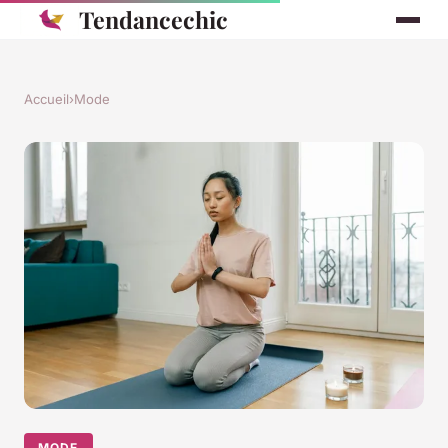
Tendancechic
Accueil
›
Mode
MODE