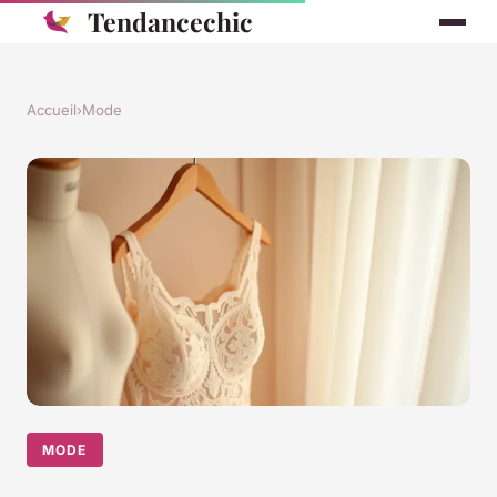
Tendancechic
Accueil
›
Mode
MODE