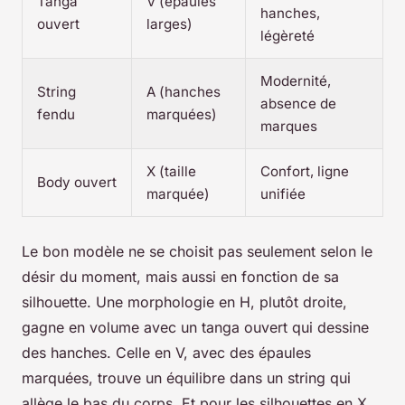
Tanga
V (épaules
hanches,
ouvert
larges)
légèreté
Modernité,
String
A (hanches
absence de
fendu
marquées)
marques
X (taille
Confort, ligne
Body ouvert
marquée)
unifiée
Le bon modèle ne se choisit pas seulement selon le
désir du moment, mais aussi en fonction de sa
silhouette. Une morphologie en H, plutôt droite,
gagne en volume avec un tanga ouvert qui dessine
des hanches. Celle en V, avec des épaules
marquées, trouve un équilibre dans un string qui
allège le bas du corps. Et pour les silhouettes en X,