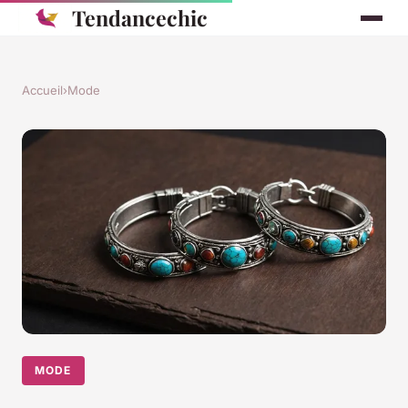
Tendancechic
Accueil
›
Mode
MODE