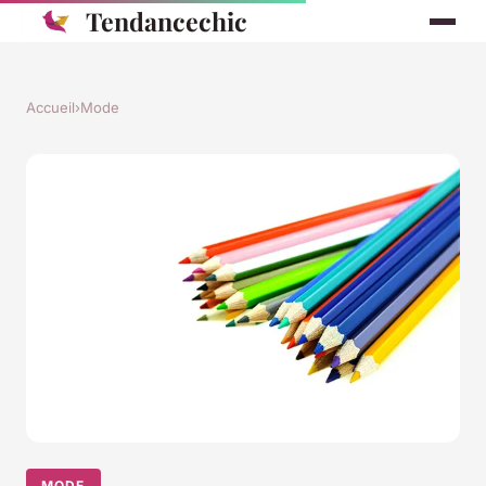
Tendancechic
Accueil
›
Mode
MODE