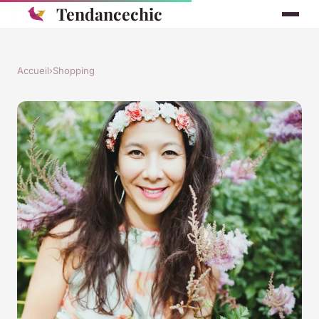
Tendancechic
Accueil
›
Shopping