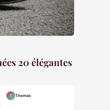
ées 20 élégantes
Thomas
T