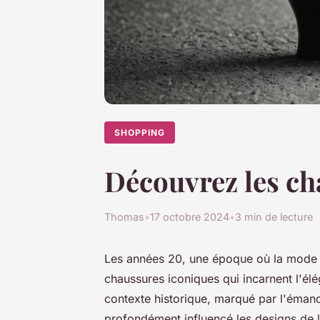
SHOPPING
Découvrez les ch
Thomas
•
17 octobre 2024
•
3 min de lecture
Les années 20, une époque où la mode s
chaussures iconiques qui incarnent l'él
contexte historique, marqué par l'éman
profondément influencé les designs de 