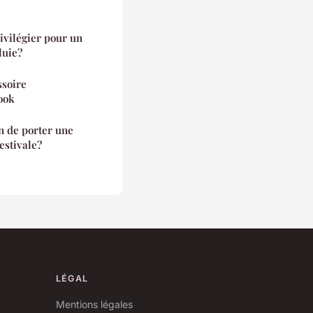
ivilégier pour un
luie?
ssoire
ook
n de porter une
estivale?
LÉGAL
Mentions légales