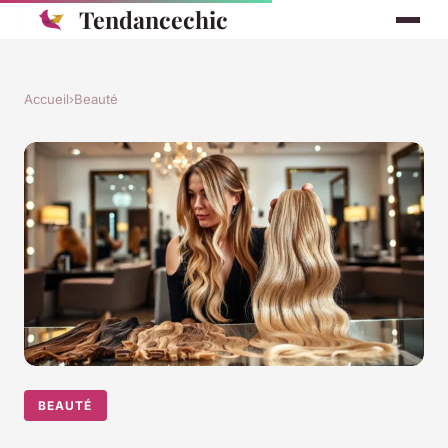
Tendancechic
Accueil
›
Beauté
BEAUTÉ