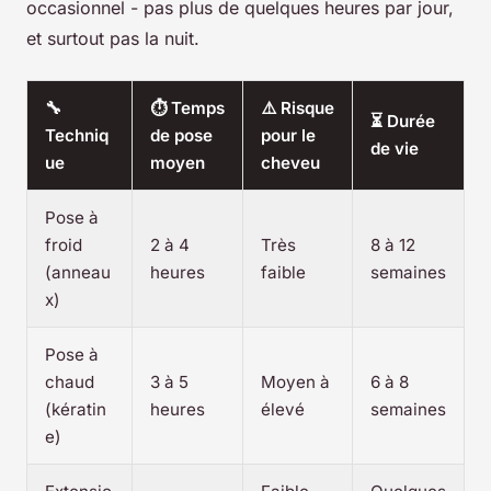
occasionnel - pas plus de quelques heures par jour,
et surtout pas la nuit.
🔧
⏱️ Temps
⚠️ Risque
⏳ Durée
Techniq
de pose
pour le
de vie
ue
moyen
cheveu
Pose à
froid
2 à 4
Très
8 à 12
(anneau
heures
faible
semaines
x)
Pose à
chaud
3 à 5
Moyen à
6 à 8
(kératin
heures
élevé
semaines
e)