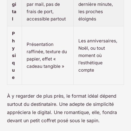
gi
par mail, pas de
dernière minute,
ta
frais de port,
les proches
l
accessible partout
éloignés
P
h
Les anniversaires,
Présentation
y
Noël, ou tout
raffinée, texture du
si
moment où
papier, effet «
q
l’esthétique
cadeau tangible »
u
compte
e
À y regarder de plus près, le format idéal dépend
surtout du destinataire. Une adepte de simplicité
appréciera le digital. Une romantique, elle, fondra
devant un petit coffret posé sous le sapin.