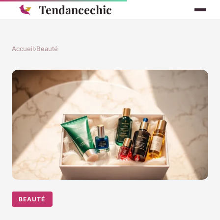
Tendancechic
Accueil
›
Beauté
BEAUTÉ