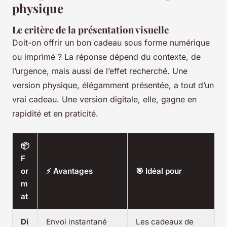
physique
Le critère de la présentation visuelle
Doit-on offrir un bon cadeau sous forme numérique
ou imprimé ? La réponse dépend du contexte, de
l’urgence, mais aussi de l’effet recherché. Une
version physique, élégamment présentée, a tout d’un
vrai cadeau. Une version digitale, elle, gagne en
rapidité et en praticité.
📦
F
or
⚡ Avantages
🎯 Idéal pour
m
at
Di
Envoi instantané
Les cadeaux de