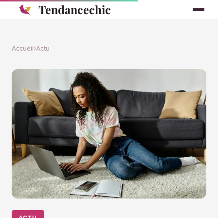
Tendancechic
Accueil
›
Actu
ACTU